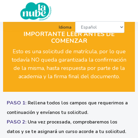
Idioma
IMPORTANTE LEER ANTES DE
COMENZAR
Esto es una solicitud de matrícula, por lo que
todavía NO queda garantizada la confirmación
de la misma, hasta respuesta por parte de la
academia y la firma final del documento.
PASO 1:
Rellena todos los campos que requerimos a
continuación y envíanos tu solicitud.
PASO 2:
Una vez procesada, comprobaremos los
datos y se te asignará un curso acorde a tu solicitud.