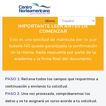
Idioma
IMPORTANTE LEER ANTES DE
COMENZAR
Esto es una solicitud de matrícula, por lo que
todavía NO queda garantizada la confirmación
de la misma, hasta respuesta por parte de la
academia y la firma final del documento.
PASO 1:
Rellena todos los campos que requerimos a
continuación y envíanos tu solicitud.
PASO 2:
Una vez procesada, comprobaremos los
datos y se te asignará un curso acorde a tu solicitud.