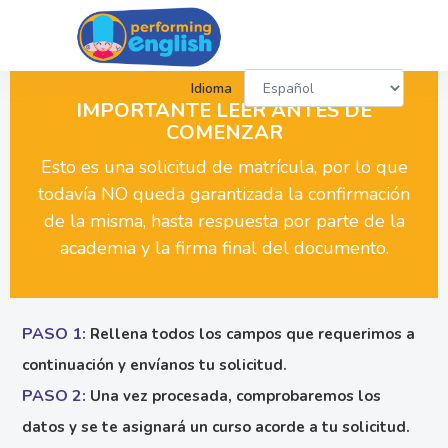
Idioma
IMPORTANTE LEER ANTES DE
COMENZAR
Esto es una solicitud de matrícula, por lo que
todavía NO queda garantizada la confirmación
de la misma, hasta respuesta por parte de la
academia y la firma final del documento.
PASO 1:
Rellena todos los campos que requerimos a
continuación y envíanos tu solicitud.
PASO 2:
Una vez procesada, comprobaremos los
datos y se te asignará un curso acorde a tu solicitud.